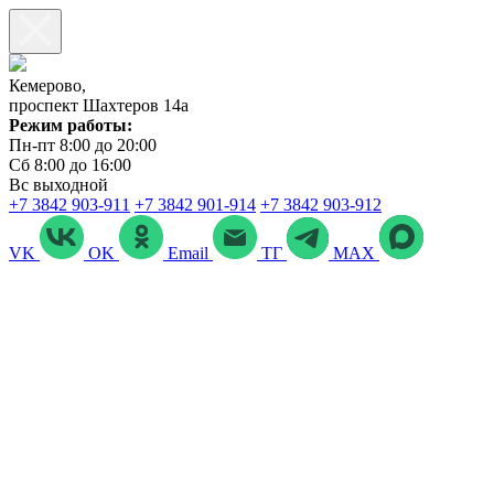
Кемерово,
проспект Шахтеров 14а
Режим работы:
Пн-пт 8:00 до 20:00
Сб 8:00 до 16:00
Вс выходной
+7 3842 903‑911
+7 3842 901‑914
+7 3842 903-912
VK
OK
Email
ТГ
MAX