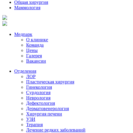
Общая хирургия
Маммология
Медпарк
О клинике
Команда
Цены
Галерея
Вакансии
Отделения
ЛОР
Пластическая хирургия
Гинекология
Сурдология
Неврология
Дефектология
Дерматовенерология
Хирургия печени
УЗИ
Терапия
Лечение редких заболеваний