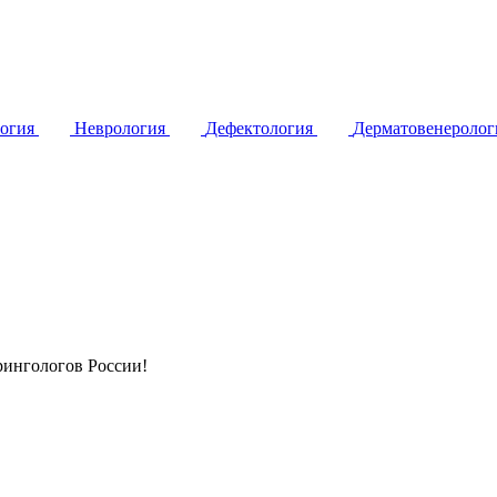
логия
Неврология
Дефектология
Дерматовенероло
ингологов России!