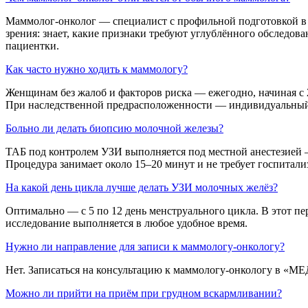
Маммолог-онколог — специалист с профильной подготовкой в о
зрения: знает, какие признаки требуют углублённого обследо
пациентки.
Как часто нужно ходить к маммологу?
Женщинам без жалоб и факторов риска — ежегодно, начиная с 2
При наследственной предрасположенности — индивидуальный
Больно ли делать биопсию молочной железы?
ТАБ под контролем УЗИ выполняется под местной анестезией 
Процедура занимает около 15–20 минут и не требует госпитали
На какой день цикла лучше делать УЗИ молочных желёз?
Оптимально — с 5 по 12 день менструального цикла. В этот п
исследование выполняется в любое удобное время.
Нужно ли направление для записи к маммологу-онкологу?
Нет. Записаться на консультацию к маммологу-онкологу в «М
Можно ли прийти на приём при грудном вскармливании?