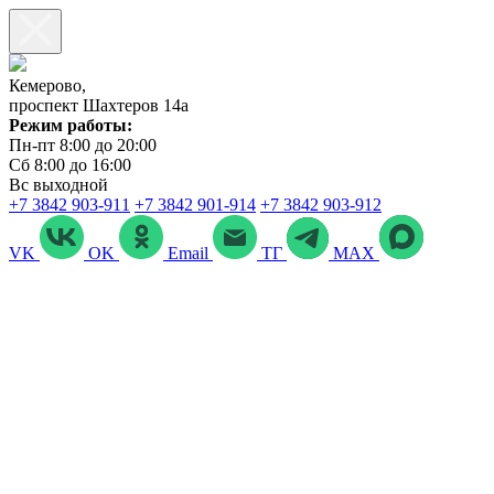
Кемерово,
проспект Шахтеров 14а
Режим работы:
Пн-пт 8:00 до 20:00
Сб 8:00 до 16:00
Вс выходной
+7 3842 903‑911
+7 3842 901‑914
+7 3842 903-912
VK
OK
Email
ТГ
MAX