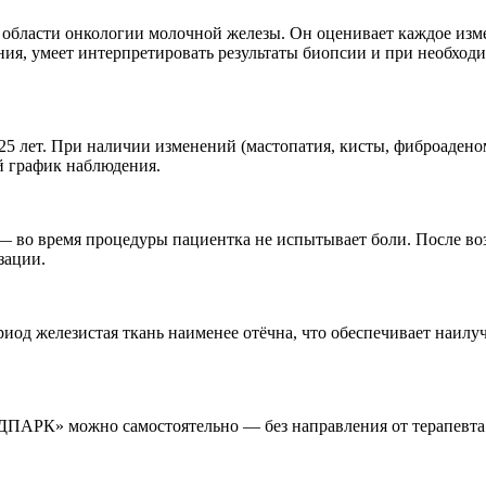
бласти онкологии молочной железы. Он оценивает каждое измен
вания, умеет интерпретировать результаты биопсии и при необх
5 лет. При наличии изменений (мастопатия, кисты, фиброаденом
 график наблюдения.
— во время процедуры пациентка не испытывает боли. После во
зации.
ериод железистая ткань наименее отёчна, что обеспечивает наи
ЕДПАРК» можно самостоятельно — без направления от терапевта