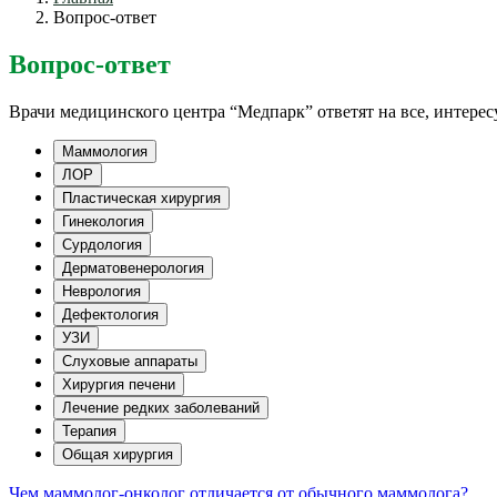
Вопрос-ответ
Вопрос-ответ
Врачи медицинского центра “Медпарк” ответят на все, интере
Маммология
ЛОР
Пластическая хирургия
Гинекология
Сурдология
Дерматовенерология
Неврология
Дефектология
УЗИ
Слуховые аппараты
Хирургия печени
Лечение редких заболеваний
Терапия
Общая хирургия
Чем маммолог-онколог отличается от обычного маммолога?