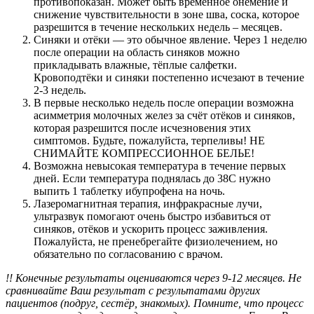
противопоказан. Может быть временное онемение и
снижение чувствительности в зоне шва, соска, которое
разрешится в течение нескольких недель – месяцев.
Синяки и отёки — это обычное явление. Через 1 неделю
после операции на область синяков можно
прикладывать влажные, тёплые салфетки.
Кровоподтёки и синяки постепенно исчезают в течение
2-3 недель.
В первые несколько недель после операции возможна
асимметрия молочных желез за счёт отёков и синяков,
которая разрешится после исчезновения этих
симптомов. Будьте, пожалуйста, терпеливы! НЕ
СНИМАЙТЕ КОМПРЕССИОННОЕ БЕЛЬЕ!
Возможна невысокая температура в течение первых
дней. Если температура поднялась до 38С нужно
выпить 1 таблетку ибупрофена на ночь.
Лазеромагнитная терапия, инфракрасные лучи,
ультразвук помогают очень быстро избавиться от
синяков, отёков и ускорить процесс заживления.
Пожалуйста, не пренебрегайте физиолечением, но
обязательно по согласованию с врачом.
!! Конечные результаты оцениваются через 9-12 месяцев. Не
сравнивайте Ваш результат с результатами других
пациентов (подруг, сестёр, знакомых). Помните, что процесс