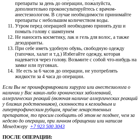
препараты за день до операции, пожалуйста,
дополнительно проконсультируйтесь с врачом-
анестезиологом. В случае необходимости принимайте
препараты с небольшим количеством воды.
Утром перед операцией необходимо принять душ и
помыть голову с шампунем
Не наносить косметику, лак и гель для волос, а также
дезодоранты.
При себе иметь удобную обувь, свободную одежду
(тапочки, халат и т.д.) Избегайте одежду, которая
надевается через голову. Возьмите с собой что-нибудь на
замке или пуговках.
Не есть за 6 часов до операции, не употреблять
жидкости за 4 часа до операции.
Если Вы не проинформировали хирурга или анестезиолога о
наличии у Вас каких-либо хронических заболеваний,
аллергических реакций (включая наличие аллергических реакций
у близких родственников), склонности к келоидным и
гипертрофическим рубцам, приёме лекарственных
препаратов, то просим сообщить об этом не позднее, чем за
неделю до операции, при личном обращении или написав
Менеджеру
+7 923 500 3043
ПОСЛЕ ОПЕРАЦИИ: