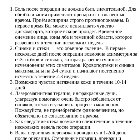
Боль после операции не должна быть значительной. Для
обезболивания применяют препараты назначенные
врачом. Приём аспирина строго противопоказаны. В
первое время Вы можете испытывать чувство
дискомфорта, которое вскоре пройдёт. Временное
онемение лица, зоны лба и теменной области, которое
разрешится в течение нескольких недель.
Синяки и отёки — это обычное явление. В первые
несколько дней после операции возможна асимметрия за
счёт отёков и синяков, которая разрешится после
исчезновения этих симптомов. Кровоподтёки и синяки
максимальны на 2-4 сутки и начинают постепенно
исчезать в течение 2-3 недель.
Возможно чувство натяжения кожи в течение 10-14
дней.
Лазеромагнитная терапия, инфракрасные лучи,
ультразвук помогают очень быстро избавиться от
синяков, отёков и ускорить процесс заживления.
Пожалуйста, не пренебрегайте физиолечением, но
обязательно по согласованию с врачом.
Как следствие отёка возможно слезотечение в течение
нескольких недель после операции.
Ваша первичная перевязка проводится в 1-2ой день
после операции. Стерильные повязки, дренажи и