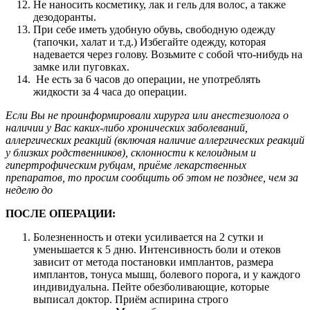
Не наносить косметику, лак и гель для волос, а также
дезодоранты.
При себе иметь удобную обувь, свободную одежду
(тапочки, халат и т.д.) Избегайте одежду, которая
надевается через голову. Возьмите с собой что-нибудь на
замке или пуговках.
Не есть за 6 часов до операции, не употреблять
жидкости за 4 часа до операции.
Если Вы не проинформировали хирурга или анестезиолога о
наличии у Вас каких-либо хронических заболеваний,
аллергических реакций (включая наличие аллергических реакций
у близких родственников), склонности к келоидным и
гипертрофическим рубцам, приёме лекарственных
препаратов, то просим сообщить об этом не позднее, чем за
неделю до
ПОСЛЕ ОПЕРАЦИИ:
Болезненность и отеки усиливается на 2 сутки и
уменьшается к 5 дню. Интенсивность боли и отеков
зависит от метода постановки имплантов, размера
имплантов, тонуса мышц, болевого порога, и у каждого
индивидуальна. Пейте обезболивающие, которые
выписал доктор. Приём аспирина строго