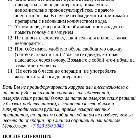
препараты за день до операции, пожалуйста,
дополнительно проконсультируйтесь с врачом-
анестезиологом. В случае необходимости принимайте
препараты с небольшим количеством воды.
Утром перед операцией необходимо принять душ и
помыть голову с шампунем
Не наносить косметику, лак и гель для волос, а также
дезодоранты.
При себе иметь удобную обувь, свободную одежду
(тапочки, халат и т.д.) Избегайте одежду, которая
надевается через голову. Возьмите с собой что-нибудь на
замке или пуговках.
Не есть за 6 часов до операции, не употреблять
жидкости за 4 часа до операции.
Если Вы не проинформировали хирурга или анестезиолога о
наличии у Вас каких-либо хронических заболеваний,
аллергических реакций (включая наличие аллергических реакций
у близких родственников), склонности к келоидным и
гипертрофическим рубцам, приёме лекарственных
препаратов, то просим сообщить об этом не позднее, чем за
неделю до операции, при личном обращении или написав
Менеджеру
+7 923 500 3043
ПОСЛЕ ОПЕРАЦИИ: