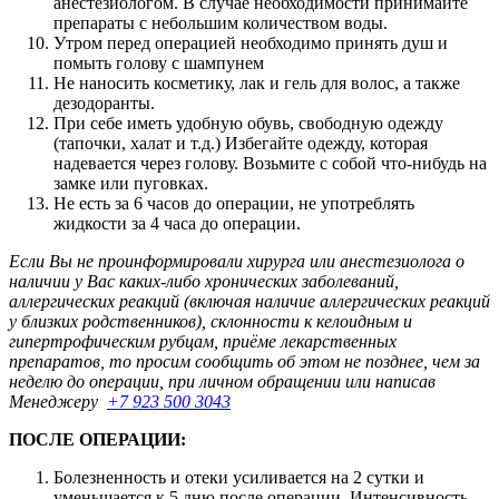
анестезиологом. В случае необходимости принимайте
препараты с небольшим количеством воды.
Утром перед операцией необходимо принять душ и
помыть голову с шампунем
Не наносить косметику, лак и гель для волос, а также
дезодоранты.
При себе иметь удобную обувь, свободную одежду
(тапочки, халат и т.д.) Избегайте одежду, которая
надевается через голову. Возьмите с собой что-нибудь на
замке или пуговках.
Не есть за 6 часов до операции, не употреблять
жидкости за 4 часа до операции.
Если Вы не проинформировали хирурга или анестезиолога о
наличии у Вас каких-либо хронических заболеваний,
аллергических реакций (включая наличие аллергических реакций
у близких родственников), склонности к келоидным и
гипертрофическим рубцам, приёме лекарственных
препаратов, то просим сообщить об этом не позднее, чем за
неделю до операции, при личном обращении или написав
Менеджеру
+7 923 500 3043
ПОСЛЕ ОПЕРАЦИИ:
Болезненность и отеки усиливается на 2 сутки и
уменьшается к 5 дню после операции. Интенсивность