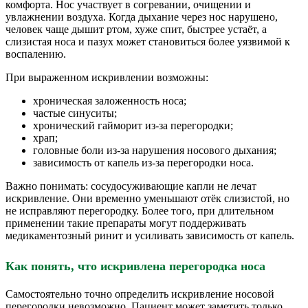
комфорта. Нос участвует в согревании, очищении и
увлажнении воздуха. Когда дыхание через нос нарушено,
человек чаще дышит ртом, хуже спит, быстрее устаёт, а
слизистая носа и пазух может становиться более уязвимой к
воспалению.
При выраженном искривлении возможны:
хроническая заложенность носа;
частые синуситы;
хронический гайморит из-за перегородки;
храп;
головные боли из-за нарушения носового дыхания;
зависимость от капель из-за перегородки носа.
Важно понимать: сосудосуживающие капли не лечат
искривление. Они временно уменьшают отёк слизистой, но
не исправляют перегородку. Более того, при длительном
применении такие препараты могут поддерживать
медикаментозный ринит и усиливать зависимость от капель.
Как понять, что искривлена перегородка носа
Самостоятельно точно определить искривление носовой
перегородки невозможно. Пациент может заметить только