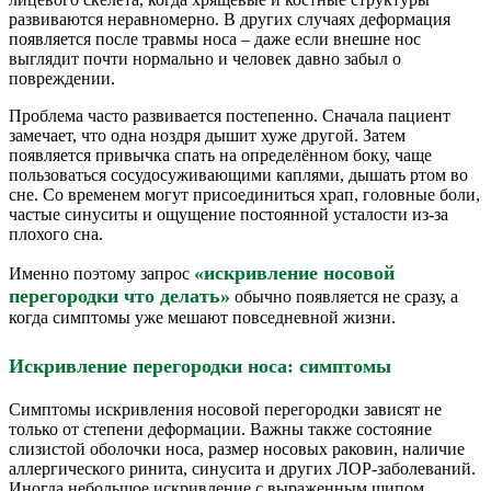
развиваются неравномерно. В других случаях деформация
появляется после травмы носа – даже если внешне нос
выглядит почти нормально и человек давно забыл о
повреждении.
Проблема часто развивается постепенно. Сначала пациент
замечает, что одна ноздря дышит хуже другой. Затем
появляется привычка спать на определённом боку, чаще
пользоваться сосудосуживающими каплями, дышать ртом во
сне. Со временем могут присоединиться храп, головные боли,
частые синуситы и ощущение постоянной усталости из-за
плохого сна.
«искривление носовой
Именно поэтому запрос
перегородки что делать»
обычно появляется не сразу, а
когда симптомы уже мешают повседневной жизни.
Искривление перегородки носа: симптомы
Симптомы искривления носовой перегородки зависят не
только от степени деформации. Важны также состояние
слизистой оболочки носа, размер носовых раковин, наличие
аллергического ринита, синусита и других ЛОР-заболеваний.
Иногда небольшое искривление с выраженным шипом