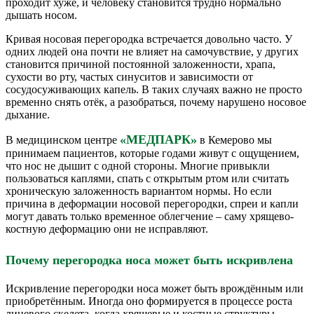
проходит хуже, и человеку становится трудно нормально
дышать носом.
Кривая носовая перегородка встречается довольно часто. У
одних людей она почти не влияет на самочувствие, у других
становится причиной постоянной заложенности, храпа,
сухости во рту, частых синуситов и зависимости от
сосудосуживающих капель. В таких случаях важно не просто
временно снять отёк, а разобраться, почему нарушено носовое
дыхание.
«МЕДПАРК»
В медицинском центре
в Кемерово мы
принимаем пациентов, которые годами живут с ощущением,
что нос не дышит с одной стороны. Многие привыкли
пользоваться каплями, спать с открытым ртом или считать
хроническую заложенность вариантом нормы. Но если
причина в деформации носовой перегородки, спреи и капли
могут давать только временное облегчение – саму хрящево-
костную деформацию они не исправляют.
Почему перегородка носа может быть искривлена
Искривление перегородки носа может быть врождённым или
приобретённым. Иногда оно формируется в процессе роста
лицевого скелета, когда хрящевые и костные структуры