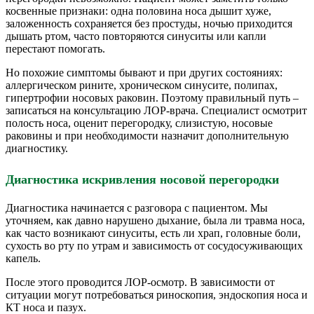
косвенные признаки: одна половина носа дышит хуже,
заложенность сохраняется без простуды, ночью приходится
дышать ртом, часто повторяются синуситы или капли
перестают помогать.
Но похожие симптомы бывают и при других состояниях:
аллергическом рините, хроническом синусите, полипах,
гипертрофии носовых раковин. Поэтому правильный путь –
записаться на консультацию ЛОР-врача. Специалист осмотрит
полость носа, оценит перегородку, слизистую, носовые
раковины и при необходимости назначит дополнительную
диагностику.
Диагностика искривления носовой перегородки
Диагностика начинается с разговора с пациентом. Мы
уточняем, как давно нарушено дыхание, была ли травма носа,
как часто возникают синуситы, есть ли храп, головные боли,
сухость во рту по утрам и зависимость от сосудосуживающих
капель.
После этого проводится ЛОР-осмотр. В зависимости от
ситуации могут потребоваться риноскопия, эндоскопия носа и
КТ носа и пазух.