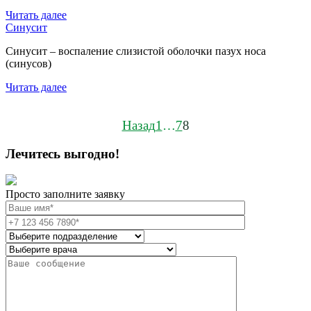
Читать далее
Синусит
Синусит – воспаление слизистой оболочки пазух носа
(синусов)
Читать далее
Навигация
Назад
1
…
7
8
по
Лечитесь выгодно!
записям
Просто заполните заявку