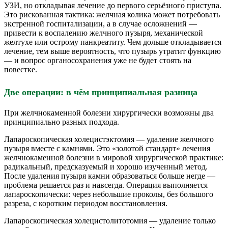
УЗИ, но откладывая лечение до первого серьёзного приступа.
Это рискованная тактика: желчная колика может потребовать
экстренной госпитализации, а в случае осложнений —
привести к воспалению желчного пузыря, механической
желтухе или острому панкреатиту. Чем дольше откладывается
лечение, тем выше вероятность, что пузырь утратит функцию
— и вопрос органосохранения уже не будет стоять на
повестке.
Две операции: в чём принципиальная разница
При желчнокаменной болезни хирургически возможны два
принципиально разных подхода.
Лапароскопическая холецистэктомия — удаление желчного
пузыря вместе с камнями. Это «золотой стандарт» лечения
желчнокаменной болезни в мировой хирургической практике:
радикальный, предсказуемый и хорошо изученный метод.
После удаления пузыря камни образоваться больше негде —
проблема решается раз и навсегда. Операция выполняется
лапароскопически: через небольшие проколы, без большого
разреза, с коротким периодом восстановления.
Лапароскопическая холецистолитотомия — удаление только