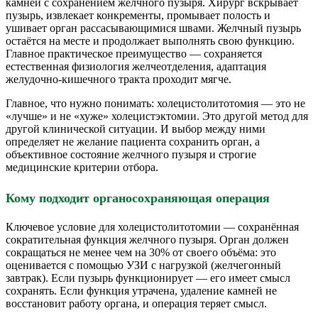
камней с сохранением желчного пузыря. Хирург вскрывает
пузырь, извлекает конкременты, промывает полость и
ушивает орган рассасывающимися швами. Желчный пузырь
остаётся на месте и продолжает выполнять свою функцию.
Главное практическое преимущество — сохраняется
естественная физиология желчеотделения, адаптация
желудочно-кишечного тракта проходит мягче.
Главное, что нужно понимать: холецистолитотомия — это не
«лучше» и не «хуже» холецистэктомии. Это другой метод для
другой клинической ситуации. И выбор между ними
определяет не желание пациента сохранить орган, а
объективное состояние желчного пузыря и строгие
медицинские критерии отбора.
Кому подходит органосохраняющая операция
Ключевое условие для холецистолитотомии — сохранённая
сократительная функция желчного пузыря. Орган должен
сокращаться не менее чем на 30% от своего объёма: это
оценивается с помощью УЗИ с нагрузкой (желчегонный
завтрак). Если пузырь функционирует — его имеет смысл
сохранять. Если функция утрачена, удаление камней не
восстановит работу органа, и операция теряет смысл.