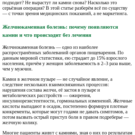
подходит? Не вырастут ли камни снова? Насколько это
серьёзная операция? В этой статье разберём всё по существу
— с точки зрения медицинских показаний, а не маркетинга.
Желчнокаменная болезнь: почему появляются
камни и что происходит без лечения
Желчнокаменная болезнь — одно из наиболее
распространённых заболеваний органов пищеварения. По
данным мировой статистики, ею страдает до 15% взрослого
населения, причём у женщин заболеваемость в 2–3 раза выше,
чем у мужчин.
Камни в желчном пузыре — не случайное явление, а
следствие нескольких взаимосвязанных процессов:
нарушения состава желчи, её застоя в пузыре и
метаболических расстройств — ожирения,
инсулинорезистентности, гормональных изменений. Желчные
кислоты выпадают в осадок, постепенно формируя плотные
конкременты, которые могут годами не давать симптомов, а
потом вызвать острый приступ боли в правом подреберье —
желчную колику.
Многие пациенты живут с камнями, зная о них по результатам