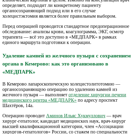
определяет, подходит ли конкретному пациенту
органосохраняющий подход или в его случае
холецистэктомия является более правильным выбором.
Перед операцией проводится стандартное предоперационное
обследование: анализы крови, коагулограмма, ЭКГ, осмотр
терапевта — всё это доступно в «МЕДПАРК» в рамках
единого маршрута подготовки к операции.
Удаление камней из желчного пузыря с сохранением
органа в Кемерово: как это организовано в
«МЕДПАРК
»
В Кемерово лапароскопическую холецистолитотомию —
органосохраняющую операцию по удалению камней из
желчного пузыря — выполняет
отделение хирургии печени
медицинского центра «МЕДПАРК»
по адресу проспект
Шахтёров, 14а.
Операцию проводит
Аминов Ильяс Хукмуллович
— врач
хирург-гепатолог, кандидат медицинских наук, врач-хирург
высшей квалификационной категории, член «Ассоциации
хирургов-гепатологов» России, со стажем по специальности