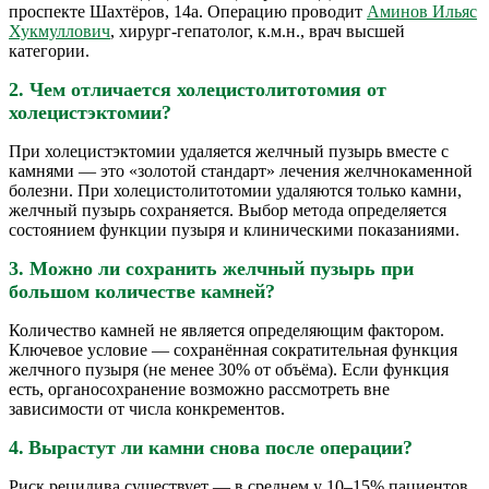
проспекте Шахтёров, 14а. Операцию проводит
Аминов Ильяс
Хукмуллович
, хирург-гепатолог, к.м.н., врач высшей
категории.
2. Чем отличается холецистолитотомия от
холецистэктомии?
При холецистэктомии удаляется желчный пузырь вместе с
камнями — это «золотой стандарт» лечения желчнокаменной
болезни. При холецистолитотомии удаляются только камни,
желчный пузырь сохраняется. Выбор метода определяется
состоянием функции пузыря и клиническими показаниями.
3. Можно ли сохранить желчный пузырь при
большом количестве камней?
Количество камней не является определяющим фактором.
Ключевое условие — сохранённая сократительная функция
желчного пузыря (не менее 30% от объёма). Если функция
есть, органосохранение возможно рассмотреть вне
зависимости от числа конкрементов.
4.
Вырастут ли камни снова после операции?
Риск рецидива существует — в среднем у 10–15% пациентов