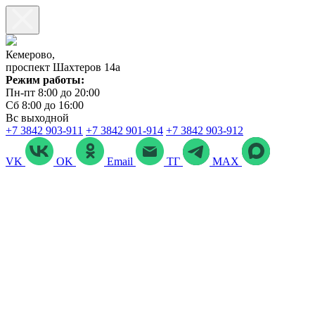
Кемерово,
проспект Шахтеров 14а
Режим работы:
Пн-пт 8:00 до 20:00
Сб 8:00 до 16:00
Вс выходной
+7 3842 903‑911
+7 3842 901‑914
+7 3842 903-912
VK
OK
Email
ТГ
MAX