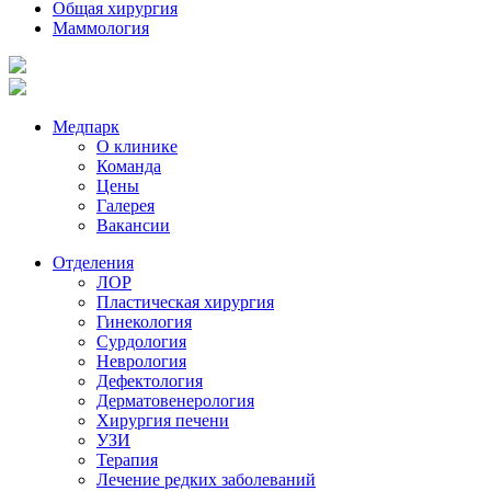
Общая хирургия
Маммология
Медпарк
О клинике
Команда
Цены
Галерея
Вакансии
Отделения
ЛОР
Пластическая хирургия
Гинекология
Сурдология
Неврология
Дефектология
Дерматовенерология
Хирургия печени
УЗИ
Терапия
Лечение редких заболеваний