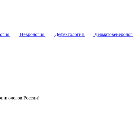
логия
Неврология
Дефектология
Дерматовенероло
ингологов России!