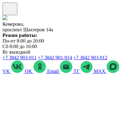
Кемерово,
проспект Шахтеров 14а
Режим работы:
Пн-пт 8:00 до 20:00
Сб 8:00 до 16:00
Вс выходной
+7 3842 903‑911
+7 3842 901‑914
+7 3842 903-912
VK
OK
Email
ТГ
MAX