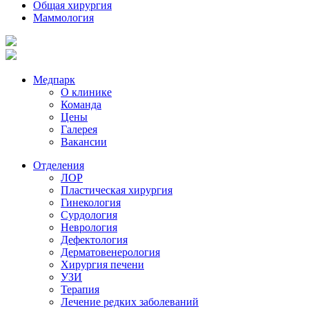
Общая хирургия
Маммология
Медпарк
О клинике
Команда
Цены
Галерея
Вакансии
Отделения
ЛОР
Пластическая хирургия
Гинекология
Сурдология
Неврология
Дефектология
Дерматовенерология
Хирургия печени
УЗИ
Терапия
Лечение редких заболеваний