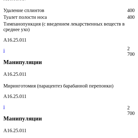
Удаление сплинтов
400
Туалет полости носа
400
Тимпанопункция (с введением лекарственных веществ в
среднее ухо)
А16.25.011
2
i
700
Манипуляции
А16.25.011
Миринготомия (парацентез барабанной перепонки)
А16.25.011
i
2
700
Манипуляции
А16.25.011